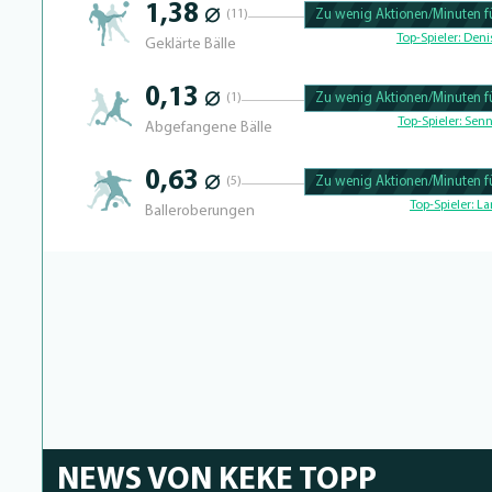
1,38 ⌀
(11)
Zu wenig Aktionen/Minuten fü
100.46728971963% Complete
Top-Spieler:
Denis
Geklärte Bälle
0,13 ⌀
(1)
Zu wenig Aktionen/Minuten fü
100.43859649123% Complete
Top-Spieler:
Senn
Abgefangene Bälle
0,63 ⌀
(5)
Zu wenig Aktionen/Minuten fü
100.40650406504% Complete
Top-Spieler:
La
Balleroberungen
NEWS VON KEKE TOPP