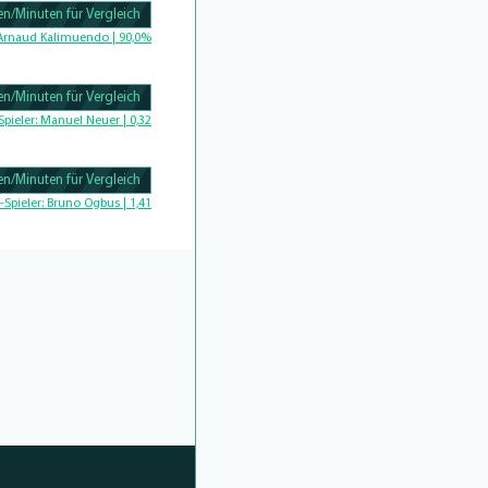
n/Minuten für Vergleich
Complete
Arnaud Kalimuendo | 90,0%
n/Minuten für Vergleich
Complete
Spieler:
Manuel Neuer | 0,32
n/Minuten für Vergleich
Complete
-Spieler:
Bruno Ogbus | 1,41