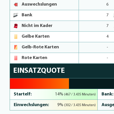
Auswechslungen
6
Bank
7
Nicht im Kader
7
Gelbe Karten
4
Gelb-Rote Karten
-
Rote Karten
-
EINSATZQUOTE
22.4% Complete
Startelf:
Bank:
14%
(467 / 3.435 Minuten)
Einwechslungen:
Ausge
9%
(302 / 3.435 Minuten)