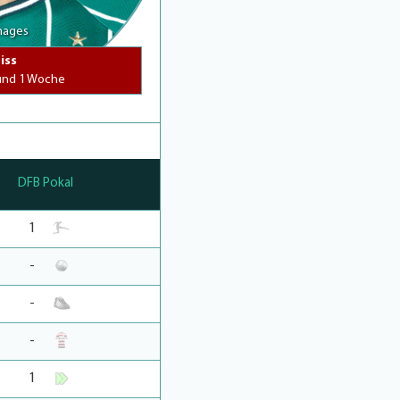
Images
iss
 und 1 Woche
DFB Pokal
1
-
-
-
1