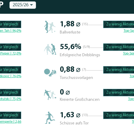
P
2025/26
1,88 ⌀
r Vergleich
(15)
Zu wenig Aktione
100.47619047619% 
an Tah | 96,0%
Top-Sp
Ballverluste
55,6%
r Vergleich
(5/9)
Zu wenig Aktione
100.46296296296% 
Pieper | 72,0%
Top-Spi
Erfolgreiche Dribblings
0,88 ⌀
r Vergleich
(7)
Zu wenig Aktione
100.4329004329% C
šković | 76,0%
To
Torschussvorlagen
0 ⌀
r Vergleich
Zu wenig Aktione
100.625% Complete
tulski | 75,0%
Top
Kreierte Großchancen
1,63 ⌀
r Vergleich
(13)
Zu wenig Aktione
100.46296296296% 
emperle | 2,66
T
Schüsse aufs Tor