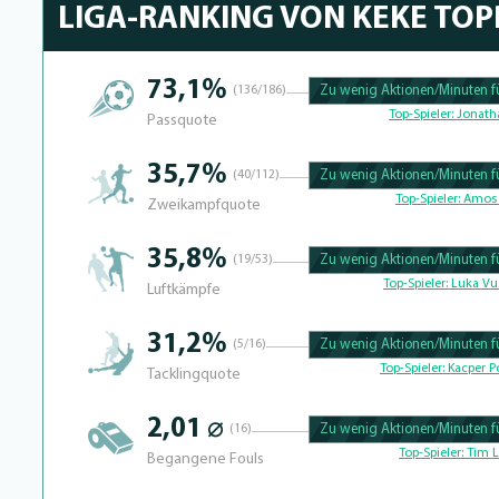
LIGA-RANKING VON KEKE TOP
73,1%
(136/186)
Zu wenig Aktionen/Minuten fü
100.39682539683% Complete
Top-Spieler:
Jonath
Passquote
35,7%
(40/112)
Zu wenig Aktionen/Minuten fü
100.390625% Complete
Top-Spieler:
Amos 
Zweikampfquote
35,8%
(19/53)
Zu wenig Aktionen/Minuten fü
100.41493775934% Complete
Top-Spieler:
Luka Vu
Luftkämpfe
31,2%
(5/16)
Zu wenig Aktionen/Minuten fü
100.39682539683% Complete
Top-Spieler:
Kacper Po
Tacklingquote
2,01 ⌀
(16)
Zu wenig Aktionen/Minuten fü
100.4% Complete
Top-Spieler:
Tim L
Begangene Fouls