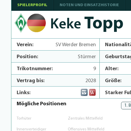
SPIELERPROFIL
NOTEN UND EINSATZHISTORIE
Topp
Keke
Verein:
SV Werder Bremen
Nationalit
Position:
Stürmer
Geburtsta
Trikotnummer:
9
Alter:
Vertrag bis:
2028
Größe:
Links:
Starker Fu
Mögliche Positionen
1. 
Torhüter
Zentrales Mittelfeld
Innenverteidiger
Offensives Mittelfeld