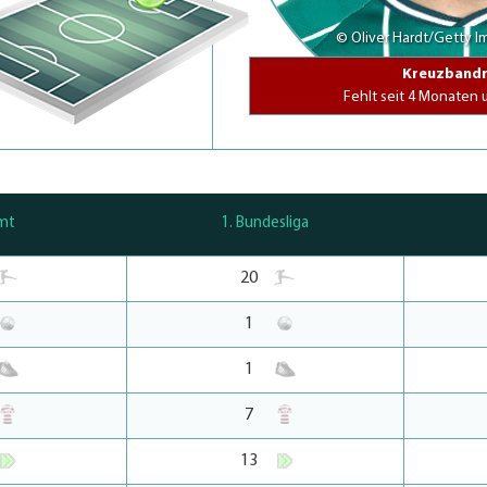
© Oliver Hardt/Getty 
Kreuzbandr
Fehlt seit 4 Monaten
mt
1. Bundesliga
20
1
1
7
13