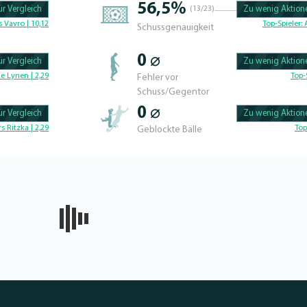
56,5%
r Vergleich
(13/23)
Zu wenig Aktione
100.42735042735% 
 Vavro | 10,12
Top-Spieler:
Schussgenauigkeit
0 ⌀
r Vergleich
Zu wenig Aktione
100.56497175141% 
e Lynen | 2,29
Top-
Fehler vor
Schuss/Gegentor
0 ⌀
r Vergleich
Zu wenig Aktione
100.46728971963% 
rs Ritzka | 2,29
Top
Geblockte Bälle