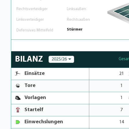
Rechtsverteidiger
Linksaußen
Linksverteidiger
Rechtsaußen
Stürmer
Defensives Mittelfeld
BILANZ
2025/26
Gesa
Einsätze
21
Tore
1
Vorlagen
1
Startelf
7
Einwechslungen
14