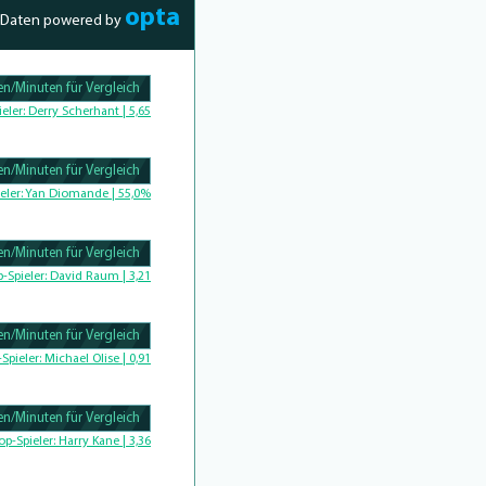
opta
Daten powered by
n/Minuten für Vergleich
Complete
ieler:
Derry Scherhant | 5,65
n/Minuten für Vergleich
Complete
eler:
Yan Diomande | 55,0%
n/Minuten für Vergleich
omplete
p-Spieler:
David Raum | 3,21
n/Minuten für Vergleich
-Spieler:
Michael Olise | 0,91
n/Minuten für Vergleich
Complete
op-Spieler:
Harry Kane | 3,36