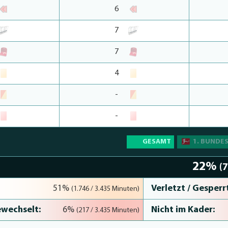
6
7
7
4
-
-
GESAMT
1. BUNDE
22%
(
Verletzt / Gesperrt
51%
(1.746 / 3.435 Minuten)
wechselt:
Nicht im Kader:
6%
(217 / 3.435 Minuten)