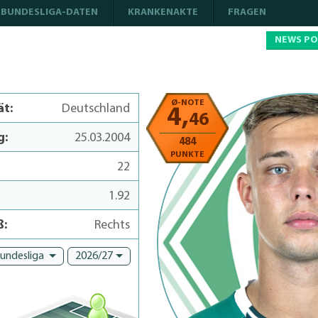
BUNDESLIGA-DATEN
KRANKENAKTE
FRAGEN
NEWS P
Ø-NOTE
ät:
Deutschland
4,
46
g:
25.03.2004
484
PUNKTE
22
1.92
ß:
Rechts
Bundesliga
2026/27