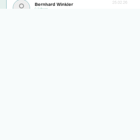
25.02.26
Bernhard Winkler
0 Follower
was auch ehrlicherweise nicht sonderlich schwierig wäre.
2
0