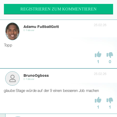
REGISTRIEREN ZUM KOMMENTIEREN
25.02.26
Adamu FußballGott
0 Follower
Topp
1
0
25.02.26
BrunoOgboss
0 Follower
glaube Stage würde auf der 9 einen besseren Job machen
1
1