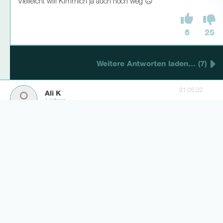
Vielleicht will Kimmich ja auch noch weg 🙃
6
25
Weitere Antworten laden... (7)
31.05.22
Ali K
1 Follower
Konrad ist der beste ❤
6
6