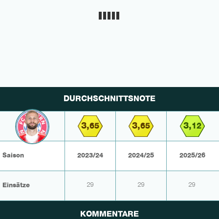
DURCHSCHNITTSNOTE
3,
3,
3,
65
65
12
Saison
2023/24
2024/25
2025/26
Einsätze
29
29
29
KOMMENTARE