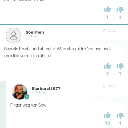
1
4
31.05.22
Soermen
0 Follower
Sow als Ersatz und ab dafür. Wäre absolut in Ordnung und
preislich vermutlich ähnlich.
2
7
31.05.22
Starburst1977
15 Follower
Finger weg von Sow
10
1