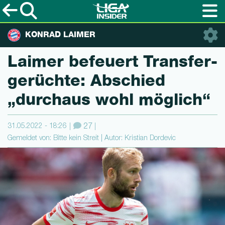
KONRAD LAIMER
Laimer befeuert Transfer­
gerüchte: Abschied
„durchaus wohl möglich“
31.05.2022 - 18:26
27
Gemeldet von: Bitte kein Streit | Autor: Kristian Dordevic