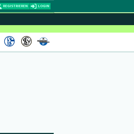
REGISTRIEREN
LOGIN