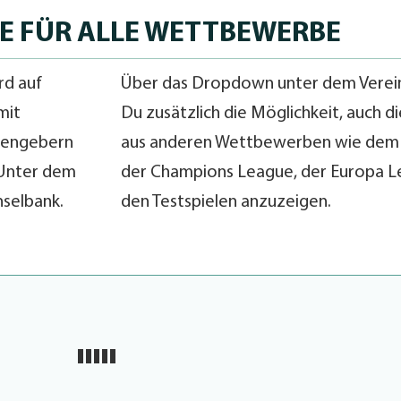
E FÜR ALLE WETTBEWERBE
rd auf
Über das Dropdown unter dem Verei
mit
Du zusätzlich die Möglichkeit, auch d
agengebern
aus anderen Wettbewerben wie dem 
 Unter dem
der Champions League, der Europa 
hselbank.
den Testspielen anzuzeigen.