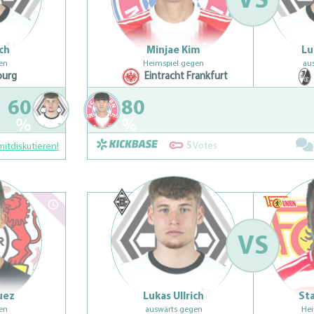
VS
ich
Minjae Kim
Lu
en
Heimspiel gegen
au
burg
Eintracht Frankfurt
60
80
%
%
5
Votes
mitdiskutieren!
VS
uez
Lukas Ullrich
Sta
en
auswärts gegen
Hei