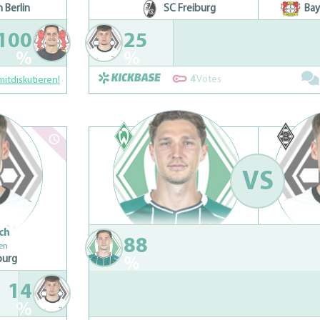
 Berlin
SC Freiburg
Bay
100
25
%
%
4
Votes
mitdiskutieren!
VS
ich
Niklas Stark
Lu
88
en
Nächste 3 Spiele:
Näc
burg
%
(A)
(H)
(A)
(A)
14
%