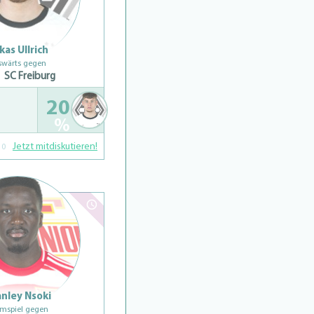
kas Ullrich
swärts gegen
SC Freiburg
20
%
Jetzt mitdiskutieren!
0
nley Nsoki
mspiel gegen