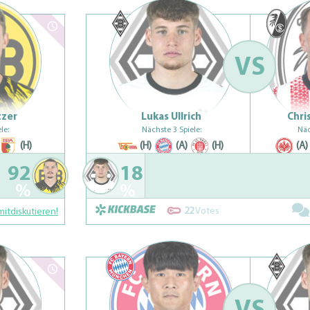
VS
tzer
Lukas Ullrich
Chri
le:
Nächste 3 Spiele:
Näc
(H)
(H)
(A)
(H)
(A)
92
18
%
%
22
Votes
mitdiskutieren!