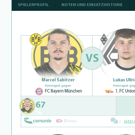
SPIELERPROFIL
NOTEN UND EINSATZHISTORIE
VS
Marcel Sabitzer
Lukas Ullr
Heimspiel gegen
Heimspiel ge
FC Bayern München
1. FC Union
67
%
3
Votes
Jetzt 
0