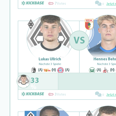
7
Votes
Jetzt 
0
VS
Lukas Ullrich
Hennes Beh
Nächste 3 Spiele:
Nächste 3 Spie
(A)
(H)
(A)
(A)
(H)
33
%
3
Votes
Jetzt 
0