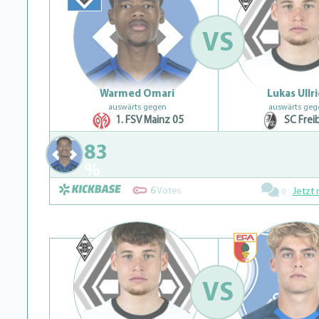
VS
Warmed Omari
Lukas Ullr
auswärts gegen
auswärts geg
1. FSV Mainz 05
SC Frei
83
%
6
Votes
Jetzt 
0
VS