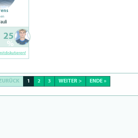
rens
gen
auli
25
%
mitdiskutieren!
 ZURÜCK
WEITER >
ENDE »
1
2
3