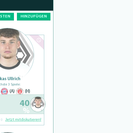
OSTEN
HINZUFÜGEN
kas Ullrich
hste 3 Spiele:
(A)
(H)
40
%
Jetzt mitdiskutieren!
0