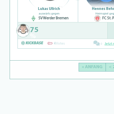
Lukas Ullrich
Hennes Beh
auswärts gegen
Heimspiel ge
SV Werder Bremen
FC St. P
75
%
4
Votes
Jetzt 
0
« ANFANG
<