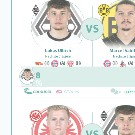
VS
Lukas Ullrich
Marcel Sabi
Nächste 3 Spiele:
Nächste 3 Spie
(H)
(A)
(H)
(H)
(A)
8
%
37
Votes
Jetzt 
0