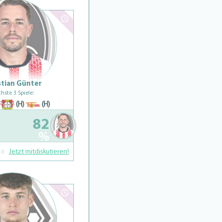
stian Günter
hste 3 Spiele:
(H)
(H)
82
%
Jetzt mitdiskutieren!
0