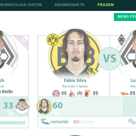
BUNDESLIGA-DATEN
KRANKENAKTE
FRAGEN
NEWS P
VS
ich
Fábio Silva
Lu
gen
Nächste 3 Spiele:
Näc
 Berlin
(H)
(A)
(H)
(H)
33
60
%
%
5
Votes
mitdiskutieren!