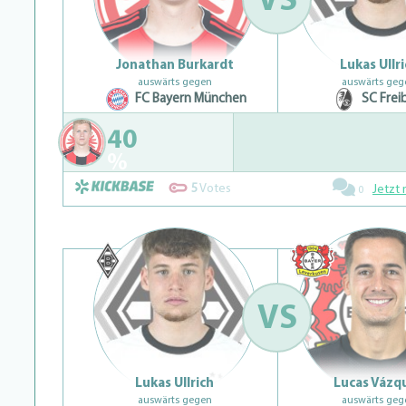
VS
Jonathan Burkardt
Lukas Ullr
auswärts gegen
auswärts geg
FC Bayern München
SC Frei
40
%
5
Votes
Jetzt 
0
VS
Lukas Ullrich
Lucas Vázq
auswärts gegen
auswärts geg