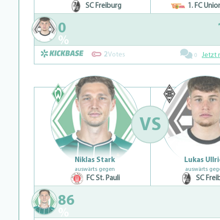
SC Freiburg
1. FC Union
0
%
2
Votes
Jetzt 
0
VS
Niklas Stark
Lukas Ullr
auswärts gegen
auswärts geg
FC St. Pauli
SC Frei
86
%