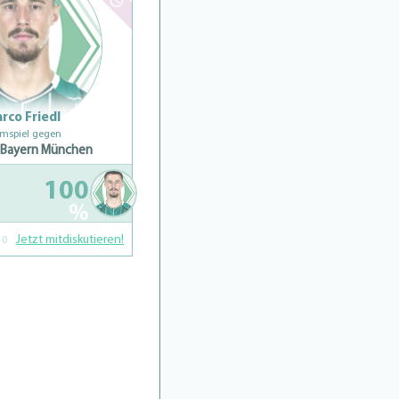
rco Friedl
mspiel gegen
 Bayern München
100
%
Jetzt mitdiskutieren!
0