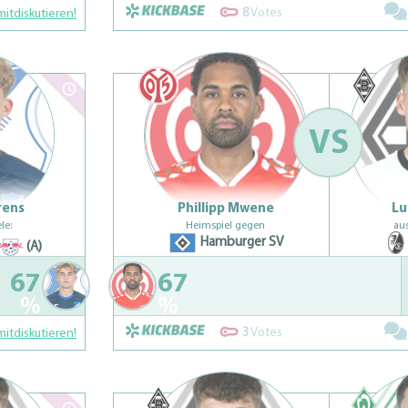
8
Votes
mitdiskutieren!
VS
rens
Phillipp Mwene
Lu
le:
Heimspiel gegen
au
Hamburger SV
(A)
67
67
%
%
3
Votes
mitdiskutieren!