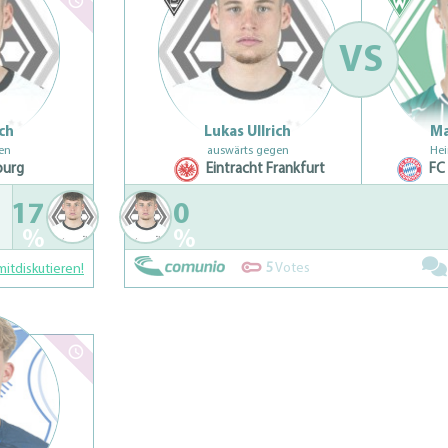
VS
ich
Lukas Ullrich
Ma
en
auswärts gegen
Hei
burg
Eintracht Frankfurt
FC
17
0
%
%
5
Votes
mitdiskutieren!