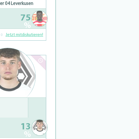
er 04 Leverkusen
75
%
Jetzt mitdiskutieren!
0
kas Ullrich
hste 3 Spiele:
(H)
(A)
13
%