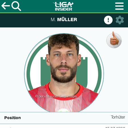
MÜLLER
M.
© Boris Streubel/Getty Images
Torhüter
Position