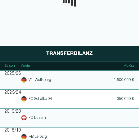
TRANSFERBILANZ
Saison
Verein
Ablöse
2025/26
VfL Wolfsburg
1.500.000 €
2023/24
FC Schalke 04
350.000 €
2019/20
FC Luzern
2018/19
RB Leipzig