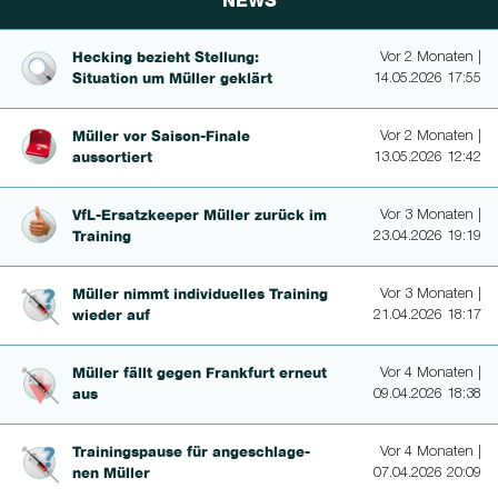
NEWS
Hecking bezieht Stellung:
Vor 2 Monaten |
Situation um Müller geklärt
14.05.2026 17:55
Müller vor Saison-Fina­le
Vor 2 Monaten |
aussortiert
13.05.2026 12:42
VfL-Er­satzkee­per Müller zurück im
Vor 3 Monaten |
Training
23.04.2026 19:19
Müller nimmt in­divi­duel­les Training
Vor 3 Monaten |
wieder auf
21.04.2026 18:17
Müller fällt gegen Frankfurt erneut
Vor 4 Monaten |
aus
09.04.2026 18:38
Trainingspau­se für an­geschlage­
Vor 4 Monaten |
nen Müller
07.04.2026 20:09