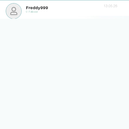
13.05.26
Freddy999
0 Follower
Bruder der Verein macht sich so lächerlich - der kriegt doch eh
keine Minute also lass ihn doch Reha machen
34
3