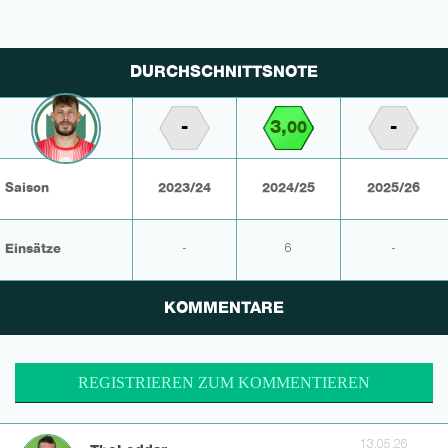
DURCHSCHNITTSNOTE
-
3,
-
00
Saison
2023/24
2024/25
2025/26
Einsätze
-
6
-
KOMMENTARE
REGISTRIEREN ZUM KOMMENTIEREN
13.05.26