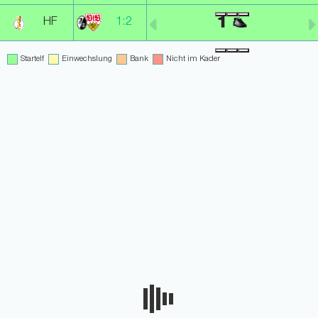
1
HF
1:2
Startelf
Einwechslung
Bank
Nicht im Kader