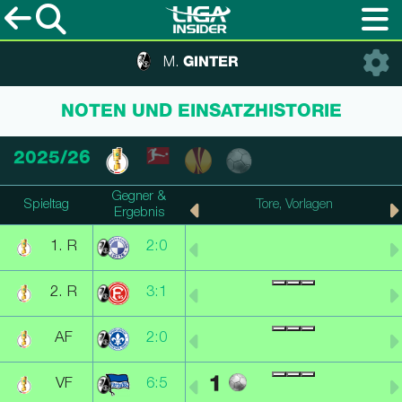
GINTER
M.
NOTEN UND EINSATZHISTORIE
2025/26
Gegner &
Spieltag
Punkte, Note
Tore, Vorlagen
Ergebnis
1. R
2:0
2. R
3:1
AF
2:0
1
VF
6:5