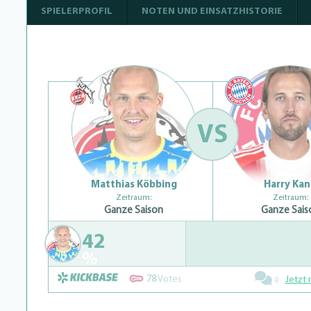
SPIELERPROFIL
NOTEN UND EINSATZHISTORIE
VS
Matthias Köbbing
Harry Ka
Zeitraum:
Zeitraum:
Ganze Saison
Ganze Sais
42
%
78
Votes
Jetzt 
0