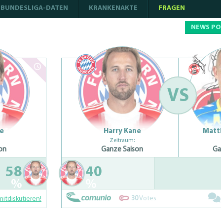
BUNDESLIGA-DATEN
KRANKENAKTE
FRAGEN
NEWS P
VS
ne
Harry Kane
Matt
Zeitraum:
on
Ganze Saison
Ga
58
40
%
%
30
Votes
mitdiskutieren!