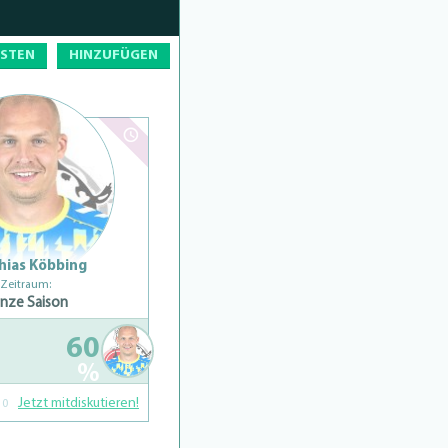
OSTEN
HINZUFÜGEN
hias Köbbing
Zeitraum:
nze Saison
60
%
Jetzt mitdiskutieren!
0