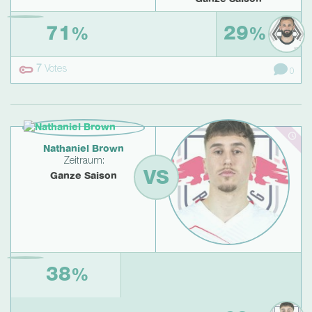
71
29
%
%
7
Votes
0
Nathaniel Brown
Zeitraum:
VS
Ganze Saison
Brajan Gruda
38
Zeitraum:
%
Ganze Saison