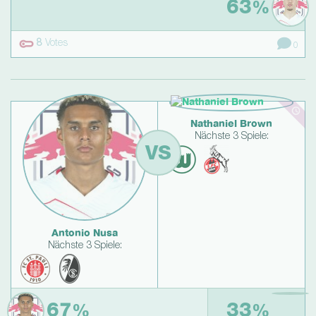
63
%
8
Votes
0
Nathaniel Brown
Nächste 3 Spiele:
VS
Antonio Nusa
Nächste 3 Spiele:
67
33
%
%