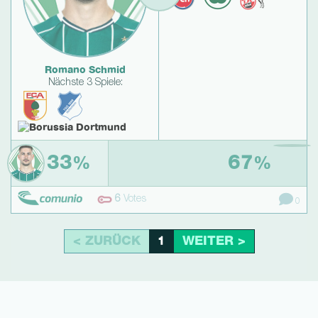
Romano Schmid
Nächste 3 Spiele:
33
67
%
%
6
Votes
0
< ZURÜCK
WEITER >
1