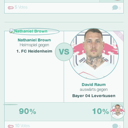
5
Votes
0
Nathaniel Brown
Heimspiel gegen
VS
1. FC Heidenheim
David Raum
auswärts gegen
Bayer 04 Leverkusen
90
10
%
%
10
Votes
0