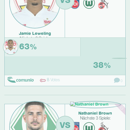
VS
Jamie Leweling
Nächste 3 Spiele:
63
%
38
%
8
Votes
0
Nathaniel Brown
Nächste 3 Spiele:
VS