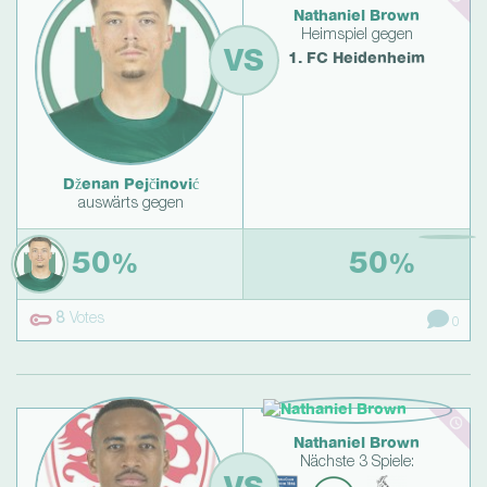
Nathaniel Brown
Heimspiel gegen
VS
1. FC Heidenheim
Dženan Pejčinović
auswärts gegen
50
50
%
%
8
Votes
0
Nathaniel Brown
Nächste 3 Spiele: