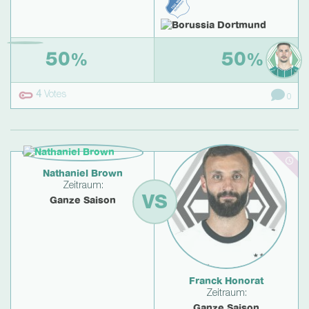
50
50
%
%
4
Votes
0
Nathaniel Brown
Zeitraum:
VS
Ganze Saison
Franck Honorat
Zeitraum:
Ganze Saison