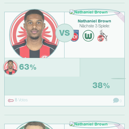
Nathaniel Brown
Nächste 3 Spiele:
VS
63
%
Aurèle Amenda
Nächste 3 Spiele:
38
%
8
Votes
0