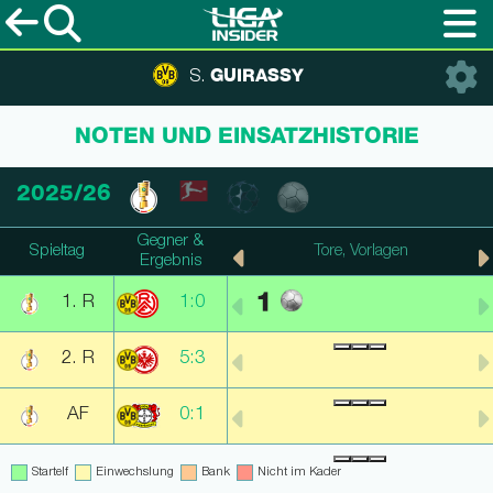
GUIRASSY
S.
NOTEN UND EINSATZHISTORIE
2025/26
Gegner &
Spieltag
Punkte, Note
Tore, Vorlagen
Ergebnis
1
1. R
1:0
2. R
5:3
AF
0:1
Startelf
Einwechslung
Bank
Nicht im Kader