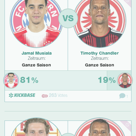
VS
Jamal Musiala
Timothy Chandler
Zeitraum:
Zeitraum:
Ganze Saison
Ganze Saison
81
19
%
%
263
Votes
1