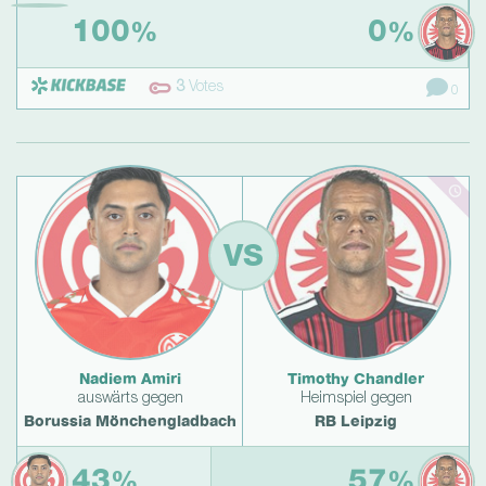
100
0
%
%
3
Votes
0
VS
Nadiem Amiri
Timothy Chandler
auswärts gegen
Heimspiel gegen
Borussia Mönchengladbach
RB Leipzig
43
57
%
%