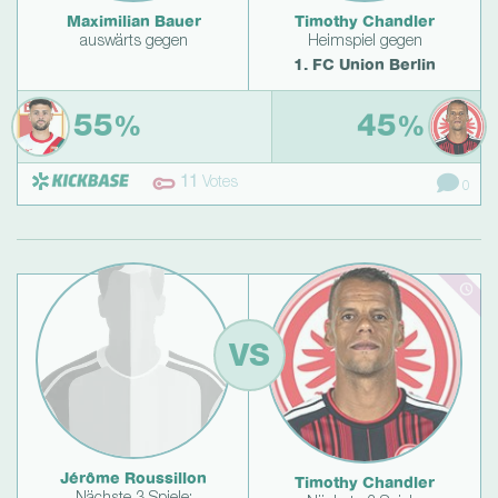
Maximilian Bauer
Timothy Chandler
auswärts gegen
Heimspiel gegen
1. FC Union Berlin
55
45
%
%
11
Votes
0
VS
Jérôme Roussillon
Timothy Chandler