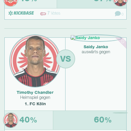
7
Votes
0
Saidy Janko
auswärts gegen
VS
Timothy Chandler
Heimspiel gegen
1. FC Köln
40
60
%
%