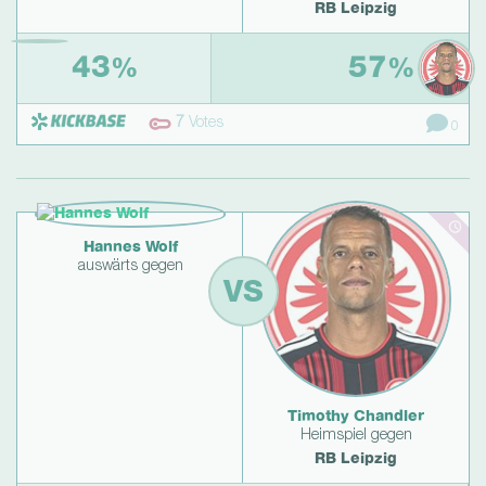
RB Leipzig
43
57
%
%
7
Votes
0
Hannes Wolf
auswärts gegen
VS
Timothy Chandler
Heimspiel gegen
RB Leipzig