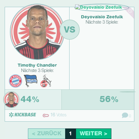
Deyovaisio Zeefuik
Nächste 3 Spiele:
VS
Timothy Chandler
Nächste 3 Spiele:
44
56
%
%
16
Votes
0
< ZURÜCK
WEITER >
1