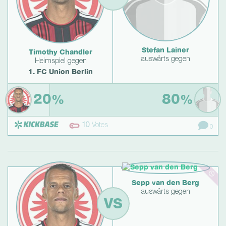
Stefan Lainer
Timothy Chandler
auswärts gegen
Heimspiel gegen
1. FC Union Berlin
20
80
%
%
10
Votes
0
Sepp van den Berg
auswärts gegen
VS