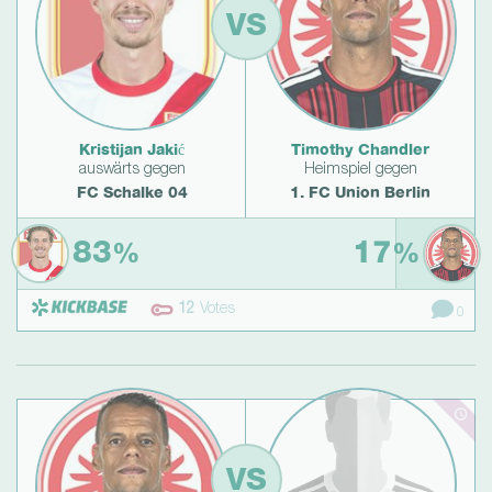
VS
Kristijan Jakić
Timothy Chandler
auswärts gegen
Heimspiel gegen
FC Schalke 04
1. FC Union Berlin
83
17
%
%
12
Votes
0
VS