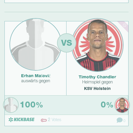
VS
Erhan Mašović
Timothy Chandler
auswärts gegen
Heimspiel gegen
KSV Holstein
100
0
%
%
2
Votes
0