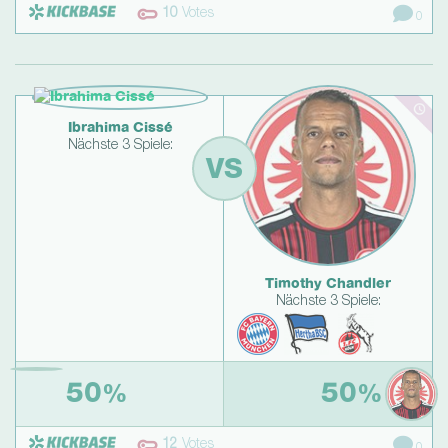
10
Votes
0
Ibrahima Cissé
Nächste 3 Spiele:
VS
Timothy Chandler
Nächste 3 Spiele:
50
50
%
%
12
Votes
0