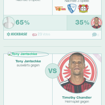
Nächste 3 Spiele:
Nächste 3 Spiele:
65
35
%
%
23
Votes
0
Tony Jantschke
auswärts gegen
VS
Timothy Chandler
Heimspiel gegen