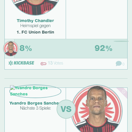
Timothy Chandler
Heimspiel gegen
1. FC Union Berlin
8
92
%
%
13
Votes
0
Yvandro Borges Sanches
VS
Nächste 3 Spiele: