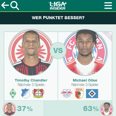
WER PUNKTET BESSER?
VS
Timothy Chandler
Michael Olise
Nächste 3 Spiele:
Nächste 3 Spiele:
37
63
%
%