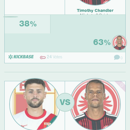
Timothy Chandler
Nächste 3 Spiele:
38
%
63
%
24
Votes
0
VS