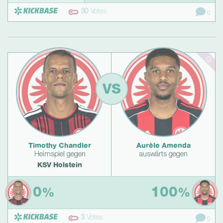
30
Votes
0
VS
Timothy Chandler
Aurèle Amenda
Heimspiel gegen
auswärts gegen
KSV Holstein
0
100
%
%
3
Votes
0