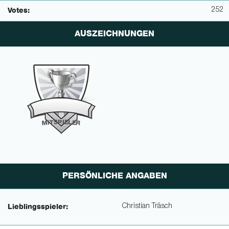
252
Votes:
AUSZEICHNUNGEN
P
I
E
S
L
T
E
I
M
R
PERSÖNLICHE ANGABEN
Christian Träsch
Lieblingsspieler: