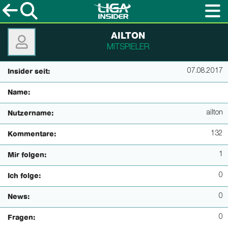
AILTON
MITSPIELER
07.08.2017
Insider seit:
Name:
ailton
Nutzername:
132
Kommentare:
1
Mir folgen:
0
Ich folge:
0
News:
0
Fragen: