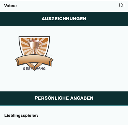
131
Votes:
AUSZEICHNUNGEN
U
G
Z
U
A
N
E
N
G
PERSÖNLICHE ANGABEN
Lieblingsspieler: