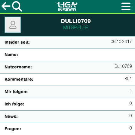
DULLI0709
MITSPIELER
06.10.2017
Insider seit:
Name:
Dulli0709
Nutzername:
801
Kommentare:
1
Mir folgen:
0
Ich folge:
0
News:
0
Fragen: