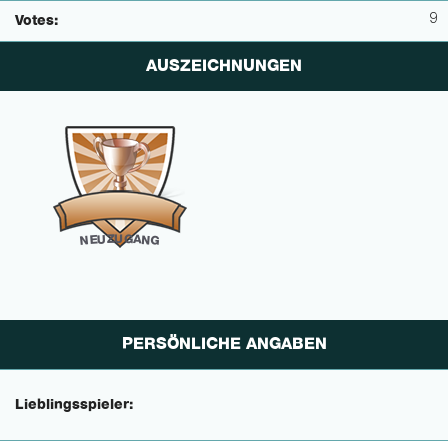
9
Votes:
AUSZEICHNUNGEN
U
G
Z
U
A
N
E
N
G
PERSÖNLICHE ANGABEN
Lieblingsspieler: