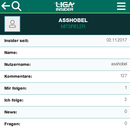
ASSHOBEL
MITSPIELER
02.11.2017
Insider seit:
Name:
asshobel
Nutzername:
127
Kommentare:
1
Mir folgen:
2
Ich folge:
0
News:
0
Fragen: