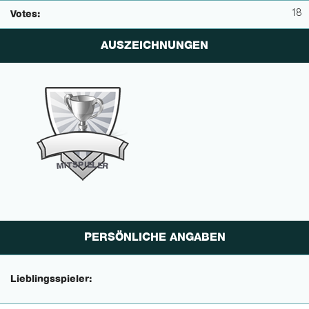
18
Votes:
AUSZEICHNUNGEN
P
I
E
S
L
T
E
I
M
R
PERSÖNLICHE ANGABEN
Lieblingsspieler: