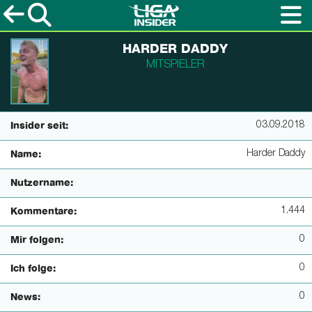
HARDER DADDY
MITSPIELER
03.09.2018
Insider seit:
Harder Daddy
Name:
Nutzername:
1.444
Kommentare:
0
Mir folgen:
0
Ich folge:
0
News: