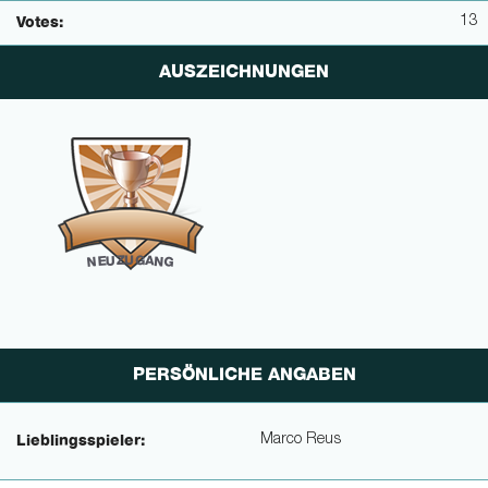
13
Votes:
AUSZEICHNUNGEN
U
G
Z
U
A
N
E
N
G
PERSÖNLICHE ANGABEN
Marco Reus
Lieblingsspieler: