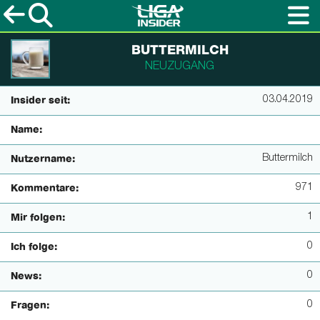
BUTTERMILCH
NEUZUGANG
03.04.2019
Insider seit:
Name:
Buttermilch
Nutzername:
971
Kommentare:
1
Mir folgen:
0
Ich folge:
0
News:
0
Fragen: