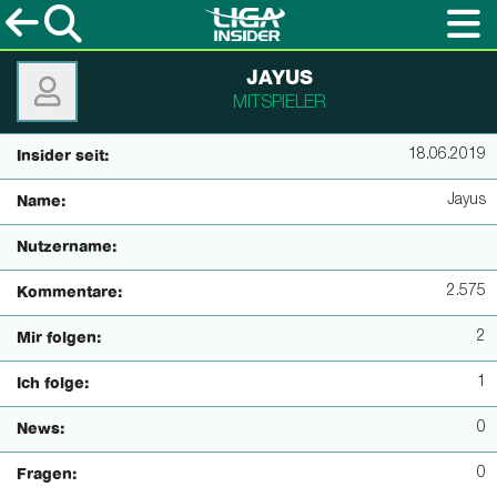
JAYUS
MITSPIELER
18.06.2019
Insider seit:
Jayus
Name:
Nutzername:
2.575
Kommentare:
2
Mir folgen:
1
Ich folge:
0
News:
0
Fragen: