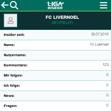
FC LIVERNOEL
MITSPIELER
30.07.2019
Insider seit:
Fc Livernoel
Name:
Nutzername:
123
Kommentare:
0
Mir folgen:
0
Ich folge:
0
News:
0
Fragen: