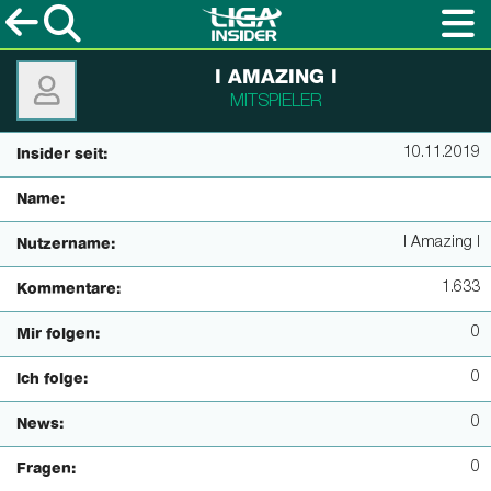
I AMAZING I
MITSPIELER
10.11.2019
Insider seit:
Name:
I Amazing I
Nutzername:
1.633
Kommentare:
0
Mir folgen:
0
Ich folge:
0
News:
0
Fragen: