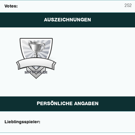
252
Votes:
AUSZEICHNUNGEN
P
I
E
S
L
T
E
I
M
R
PERSÖNLICHE ANGABEN
Lieblingsspieler: