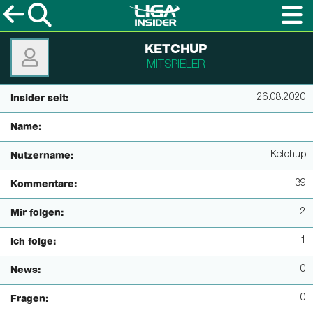
KETCHUP
MITSPIELER
26.08.2020
Insider seit:
Name:
Ketchup
Nutzername:
39
Kommentare:
2
Mir folgen:
1
Ich folge:
0
News:
0
Fragen: