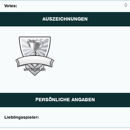
0
Votes:
AUSZEICHNUNGEN
P
I
E
S
L
T
E
I
M
R
PERSÖNLICHE ANGABEN
Lieblingsspieler: