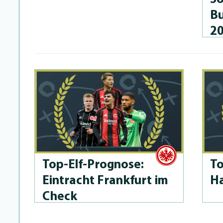
Bu
2
Top-Elf-Prog­no­se:
To
Eintracht Frankfurt im
Ha
Check