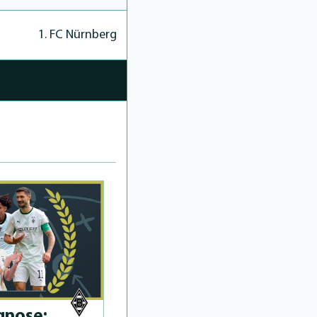
1. FC Nürnberg
­no­se: