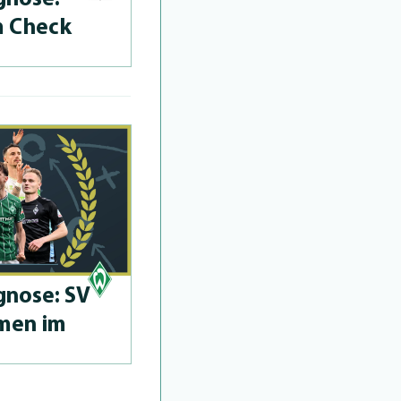
m Check
­no­se: SV
men im