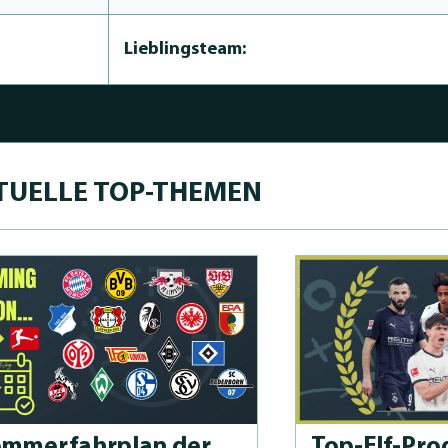
Lieblingsteam:
TUELLE TOP-THEMEN
m­merfahrplan der
Top-Elf-Prog