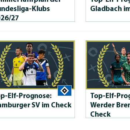
n­des­li­ga-Klubs
Gladbach i
026/27
p-Elf-Prog­no­se:
Top-Elf-Prog
mburger SV im Check
Werder Bre
Check