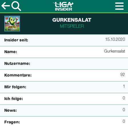
GURKENSALAT
MITSPIELER
15.10.2020
Insider seit:
Gurkensalat
Name:
Nutzername:
92
Kommentare:
1
Mir folgen:
0
Ich folge:
0
News:
0
Fragen: