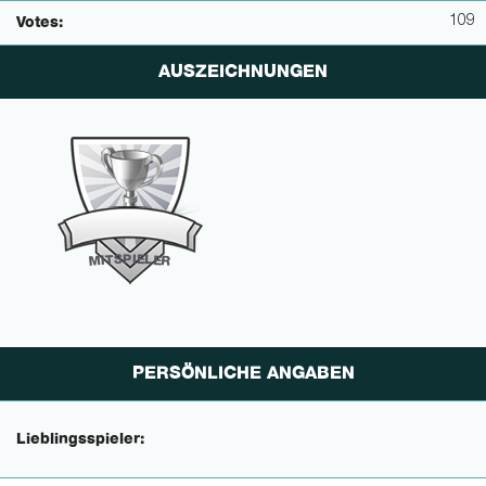
109
Votes:
AUSZEICHNUNGEN
P
I
E
S
L
T
E
I
M
R
PERSÖNLICHE ANGABEN
Lieblingsspieler: