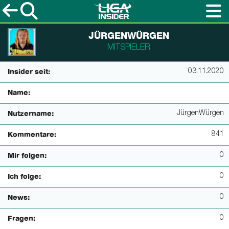
JÜRGENWÜRGEN
MITSPIELER
03.11.2020
Insider seit:
Name:
JürgenWürgen
Nutzername:
841
Kommentare:
0
Mir folgen:
0
Ich folge:
0
News:
0
Fragen: