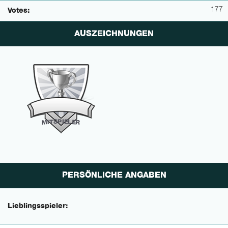
177
Votes:
AUSZEICHNUNGEN
P
I
E
S
L
T
E
I
M
R
PERSÖNLICHE ANGABEN
Lieblingsspieler: