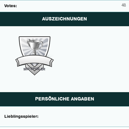
48
Votes:
AUSZEICHNUNGEN
P
I
E
S
L
T
E
I
M
R
PERSÖNLICHE ANGABEN
Lieblingsspieler: