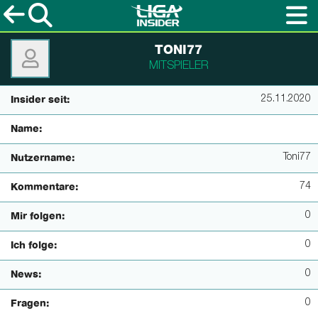
TONI77
MITSPIELER
25.11.2020
Insider seit:
Name:
Toni77
Nutzername:
74
Kommentare:
0
Mir folgen:
0
Ich folge:
0
News:
0
Fragen: