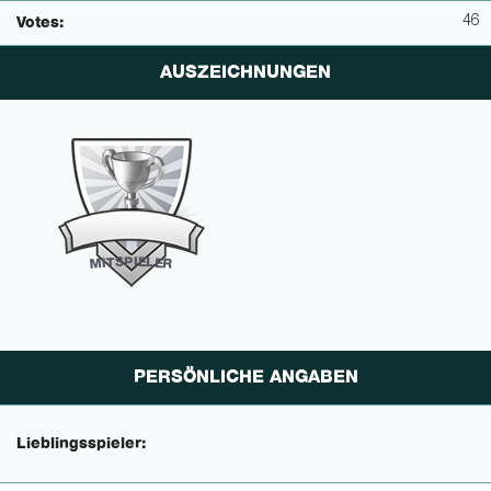
46
Votes:
AUSZEICHNUNGEN
P
I
E
S
L
T
E
I
M
R
PERSÖNLICHE ANGABEN
Lieblingsspieler: