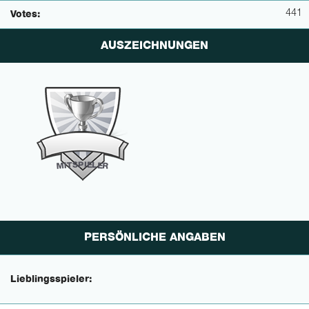
441
Votes:
AUSZEICHNUNGEN
P
I
E
S
L
T
E
I
M
R
PERSÖNLICHE ANGABEN
Lieblingsspieler: