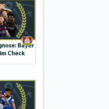
­no­se: Bayer
 im Check