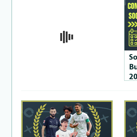
So
Bu
2