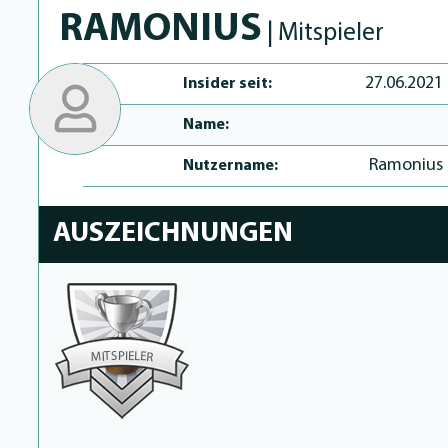
RAMONIUS
| Mitspieler
27.06.2021
Insider seit:
Name:
Ramonius
Nutzername:
AUSZEICHNUNGEN
P
I
S
E
T
L
E
I
M
R