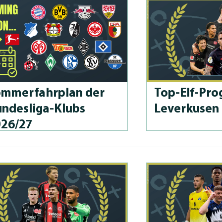
m­merfahrplan der
Top-Elf-Prog
n­des­li­ga-Klubs
Leverkusen
026/27