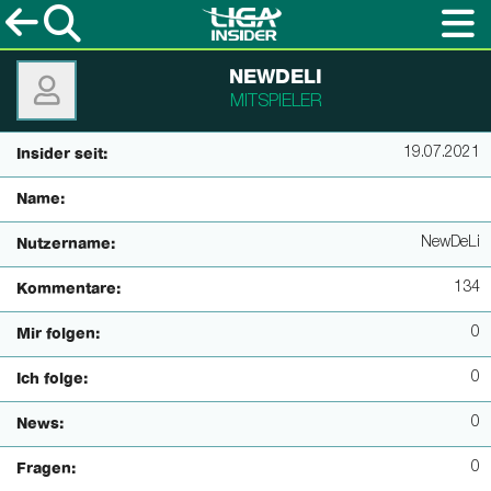
NEWDELI
MITSPIELER
19.07.2021
Insider seit:
Name:
NewDeLi
Nutzername:
134
Kommentare:
0
Mir folgen:
0
Ich folge:
0
News:
0
Fragen: