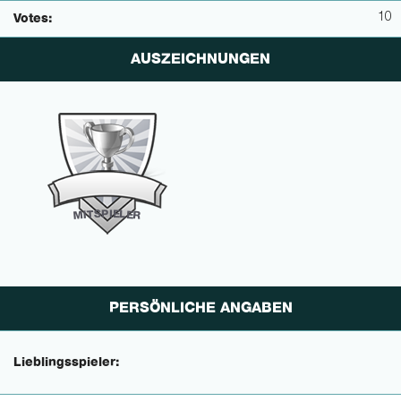
10
Votes:
AUSZEICHNUNGEN
P
I
E
S
L
T
E
I
M
R
PERSÖNLICHE ANGABEN
Lieblingsspieler: