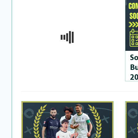
So
Bu
2