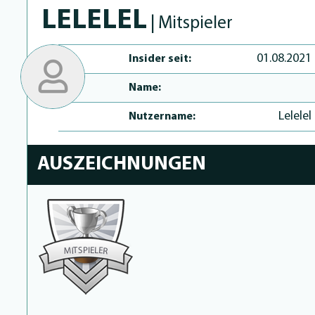
LELELEL
| Mitspieler
01.08.2021
Insider seit:
Name:
Lelelel
Nutzername:
AUSZEICHNUNGEN
P
I
S
E
T
L
E
I
M
R