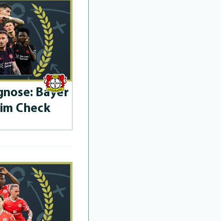
­no­se: Bayer
 im Check