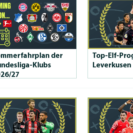
m­merfahrplan der
Top-Elf-Prog
n­des­li­ga-Klubs
Leverkusen
026/27