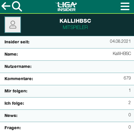
KALLIHBSC
MITSPIELER
04.08.2021
Insider seit:
KalliHBSC
Name:
Nutzername:
679
Kommentare:
1
Mir folgen:
2
Ich folge:
0
News:
0
Fragen: