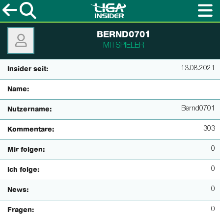
BERND0701
MITSPIELER
13.08.2021
Insider seit:
Name:
Bernd0701
Nutzername:
303
Kommentare:
0
Mir folgen:
0
Ich folge:
0
News:
0
Fragen: