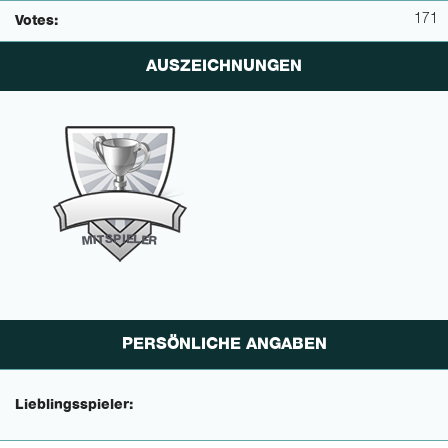
171
Votes:
AUSZEICHNUNGEN
P
I
E
S
L
T
E
I
M
R
PERSÖNLICHE ANGABEN
Lieblingsspieler: