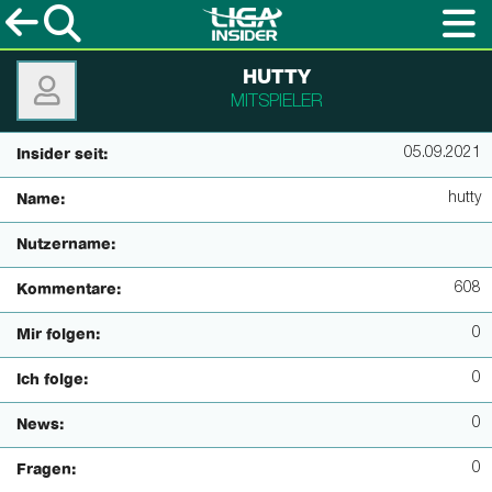
HUTTY
MITSPIELER
05.09.2021
Insider seit:
hutty
Name:
Nutzername:
608
Kommentare:
0
Mir folgen:
0
Ich folge:
0
News:
0
Fragen: