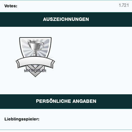
1.721
Votes:
AUSZEICHNUNGEN
P
I
E
S
L
T
E
I
M
R
PERSÖNLICHE ANGABEN
Lieblingsspieler: