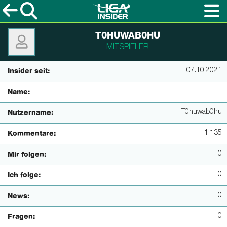
T0HUWAB0HU
MITSPIELER
07.10.2021
Insider seit:
Name:
T0huwab0hu
Nutzername:
1.135
Kommentare:
0
Mir folgen:
0
Ich folge:
0
News:
0
Fragen: