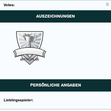
0
Votes:
AUSZEICHNUNGEN
P
I
E
S
L
T
E
I
M
R
PERSÖNLICHE ANGABEN
Lieblingsspieler: