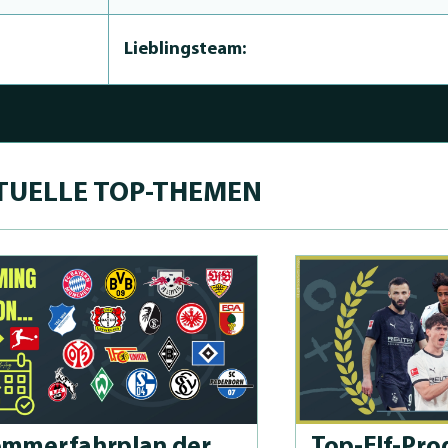
Lieblingsteam:
TUELLE TOP-THEMEN
m­merfahrplan der
Top-Elf-Prog