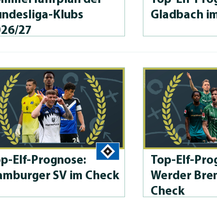
n­des­li­ga-Klubs
Gladbach i
026/27
p-Elf-Prog­no­se:
Top-Elf-Prog
mburger SV im Check
Werder Bre
Check