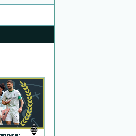
­no­se: