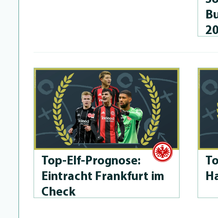
Bu
2
Top-Elf-Prog­no­se:
To
Eintracht Frankfurt im
Ha
Check