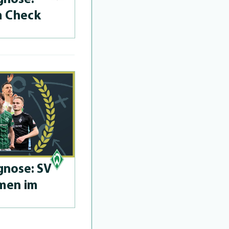
m Check
­no­se: SV
men im