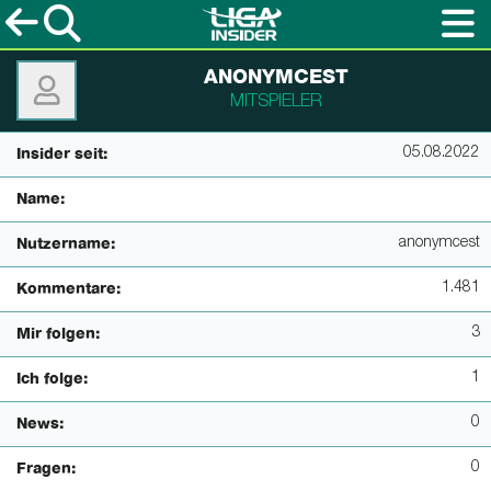
ANONYMCEST
MITSPIELER
05.08.2022
Insider seit:
Name:
anonymcest
Nutzername:
1.481
Kommentare:
3
Mir folgen:
1
Ich folge:
0
News:
0
Fragen: