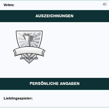
40
Votes:
AUSZEICHNUNGEN
P
I
E
S
L
T
E
I
M
R
PERSÖNLICHE ANGABEN
Lieblingsspieler: