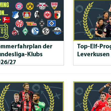
m­merfahrplan der
Top-Elf-Prog
n­des­li­ga-Klubs
Leverkusen
026/27