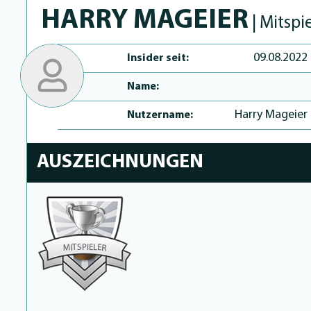
HARRY MAGEIER
| Mitspi
09.08.2022
Insider seit:
Name:
Harry Mageier
Nutzername:
AUSZEICHNUNGEN
P
I
S
E
T
L
E
I
M
R