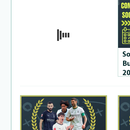
So
Bu
2