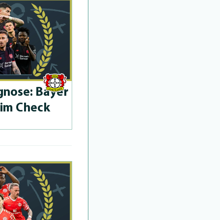
­no­se: Bayer
 im Check