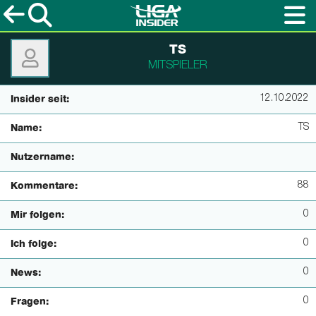
TS
MITSPIELER
12.10.2022
Insider seit:
TS
Name:
Nutzername:
88
Kommentare:
0
Mir folgen:
0
Ich folge:
0
News:
0
Fragen: