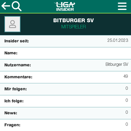
BITBURGER SV
MITSPIELER
25.01.2023
Insider seit:
Name:
Bitburger SV
Nutzername:
49
Kommentare:
0
Mir folgen:
0
Ich folge:
0
News:
0
Fragen: