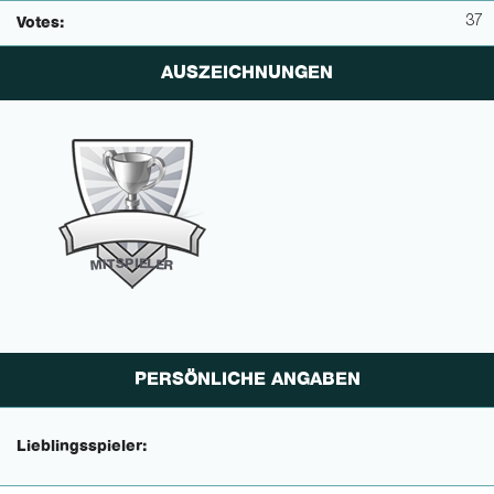
37
Votes:
AUSZEICHNUNGEN
P
I
E
S
L
T
E
I
M
R
PERSÖNLICHE ANGABEN
Lieblingsspieler: