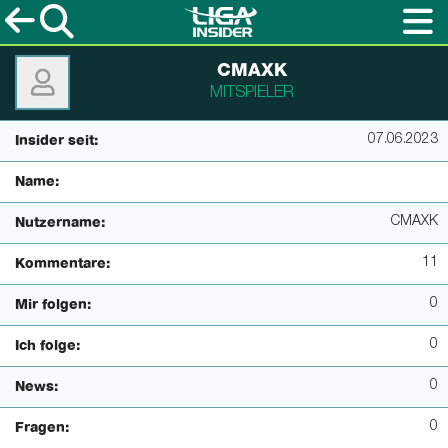
CMAXK
MITSPIELER
07.06.2023
Insider seit:
Name:
CMAXK
Nutzername:
11
Kommentare:
0
Mir folgen:
0
Ich folge:
0
News:
0
Fragen: