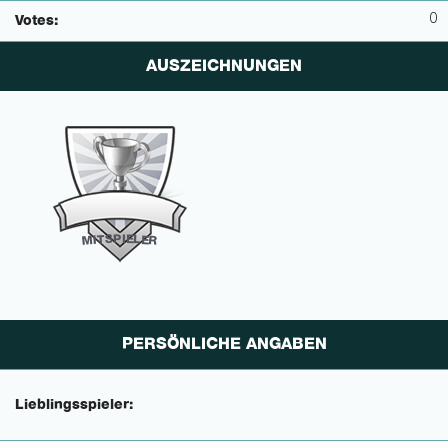
0
Votes:
AUSZEICHNUNGEN
P
I
E
S
L
T
E
I
M
R
PERSÖNLICHE ANGABEN
Lieblingsspieler: