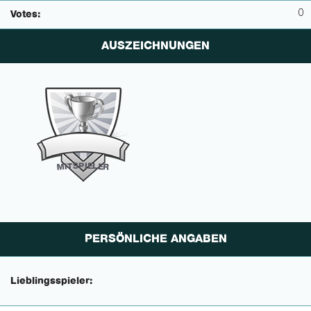
0
Votes:
AUSZEICHNUNGEN
P
I
E
S
L
T
E
I
M
R
PERSÖNLICHE ANGABEN
Lieblingsspieler: