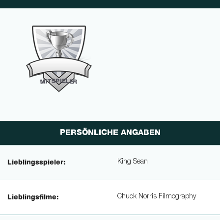
P
I
E
S
L
T
E
I
M
R
PERSÖNLICHE ANGABEN
King Sean
Lieblingsspieler:
Chuck Norris Filmography
Lieblingsfilme: