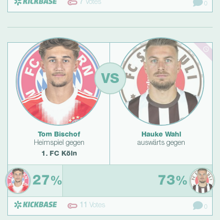
7
Votes
0
VS
Tom Bischof
Hauke Wahl
Heimspiel gegen
auswärts gegen
1. FC Köln
27
73
%
%
11
Votes
0