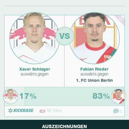
VS
Xaver Schlager
Fabian Rieder
auswärts gegen
auswärts gegen
1. FC Union Berlin
17
83
%
%
12
Votes
0
AUSZEICHNUNGEN