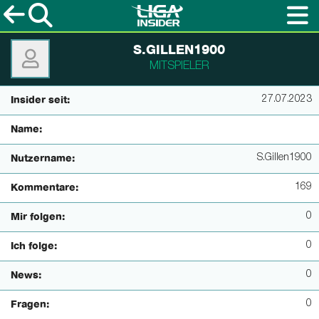
S.GILLEN1900
MITSPIELER
27.07.2023
Insider seit:
Name:
S.Gillen1900
Nutzername:
169
Kommentare:
0
Mir folgen:
0
Ich folge:
0
News:
0
Fragen: