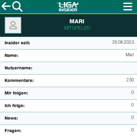
MARI
MITSPIELER
26.08.2023
Insider seit:
Mari
Name:
Nutzername:
230
Kommentare:
0
Mir folgen:
0
Ich folge:
0
News:
0
Fragen: