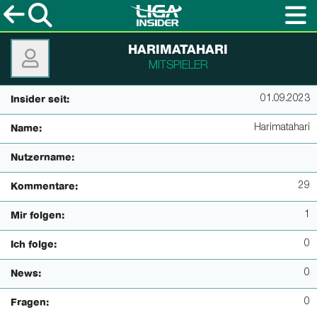
HARIMATAHARI
MITSPIELER
01.09.2023
Insider seit:
Harimatahari
Name:
Nutzername:
29
Kommentare:
1
Mir folgen:
0
Ich folge:
0
News:
0
Fragen: