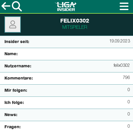
FELIX0302
MITSPIELER
19.09.2023
Insider seit:
Name:
felix0302
Nutzername:
796
Kommentare:
0
Mir folgen:
0
Ich folge:
0
News:
0
Fragen: