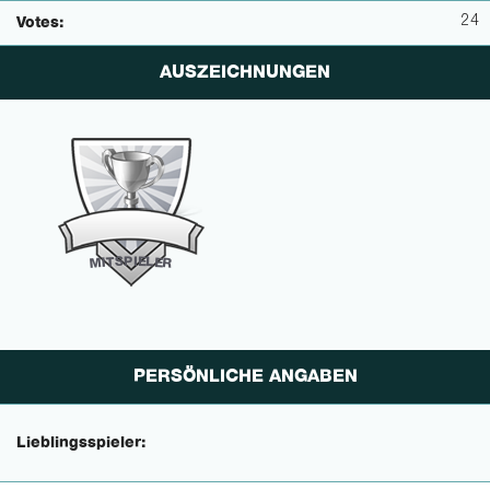
24
Votes:
AUSZEICHNUNGEN
P
I
E
S
L
T
E
I
M
R
PERSÖNLICHE ANGABEN
Lieblingsspieler: