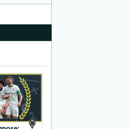
­no­se: