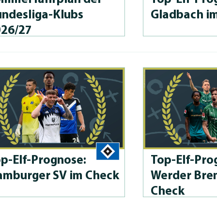
n­des­li­ga-Klubs
Gladbach i
026/27
p-Elf-Prog­no­se:
Top-Elf-Prog
mburger SV im Check
Werder Bre
Check