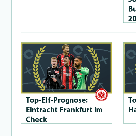
Bu
2
Top-Elf-Prog­no­se:
To
Eintracht Frankfurt im
Ha
Check