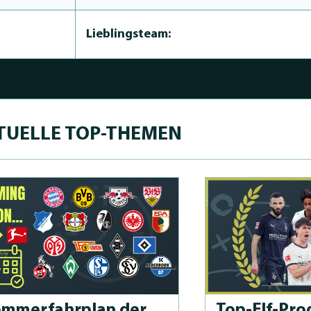
Lieblingsteam:
TUELLE TOP-THEMEN
m­merfahrplan der
Top-Elf-Prog