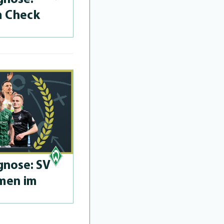
m Check
­no­se: SV
men im