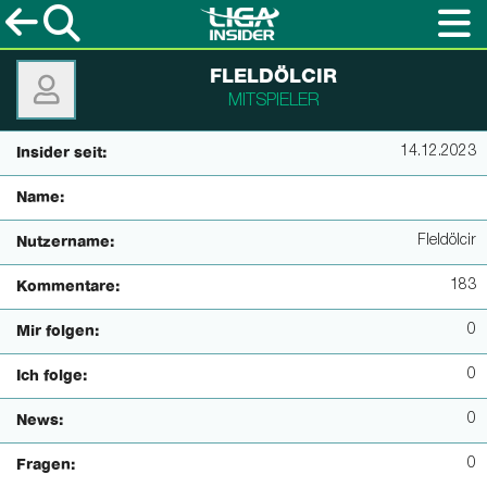
FLELDÖLCIR
MITSPIELER
14.12.2023
Insider seit:
Name:
Fleldölcir
Nutzername:
183
Kommentare:
0
Mir folgen:
0
Ich folge:
0
News:
0
Fragen: