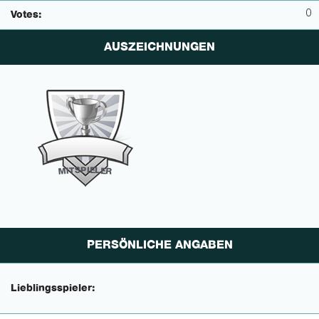
0
Votes:
AUSZEICHNUNGEN
P
I
E
S
L
T
E
I
M
R
PERSÖNLICHE ANGABEN
Lieblingsspieler: